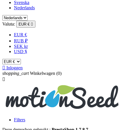
Svenska
Nederlands
Valuta:
EUR €

EUR €
RUB ₽
SEK kr
USD $

Inloggen
shopping_cart
Winkelwagen
(0)

Filters
Deze demoshop gebruikt :
PrestaShop 1.7.8.7