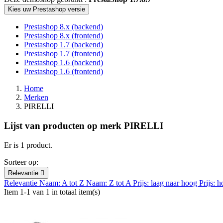
Kies uw Prestashop versie
Prestashop 8.x (backend)
Prestashop 8.x (frontend)
Prestashop 1.7 (backend)
Prestashop 1.7 (frontend)
Prestashop 1.6 (backend)
Prestashop 1.6 (frontend)
Home
Merken
PIRELLI
Lijst van producten op merk PIRELLI
Er is 1 product.
Sorteer op:
Relevantie

Relevantie
Naam: A tot Z
Naam: Z tot A
Prijs: laag naar hoog
Prijs: 
Item 1-1 van 1 in totaal item(s)