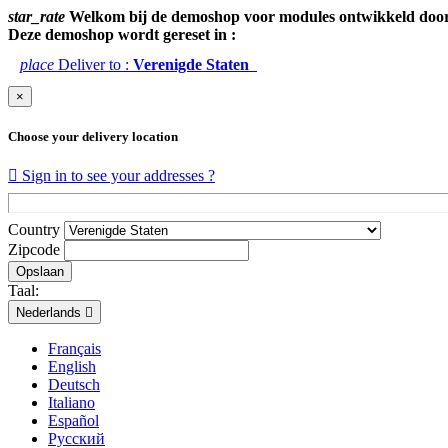
star_rate
Welkom bij de demoshop voor modules ontwikkeld doo
Deze demoshop wordt gereset in :
place
Deliver to :
Verenigde Staten
×
Choose your delivery location

Sign in to see your addresses ?
Country
Zipcode
Opslaan
Taal:
Nederlands

Français
English
Deutsch
Italiano
Español
Русский