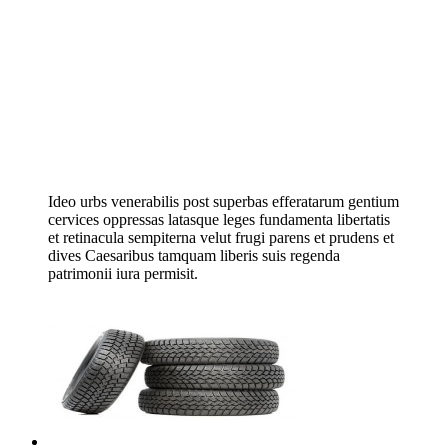
Ideo urbs venerabilis post superbas efferatarum gentium
cervices oppressas latasque leges fundamenta libertatis
et retinacula sempiterna velut frugi parens et prudens et
dives Caesaribus tamquam liberis suis regenda
patrimonii iura permisit.