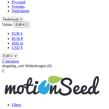
Русский
Svenska
Nederlands
Valuta:
EUR €

EUR €
RUB ₽
SEK kr
USD $

Inloggen
shopping_cart
Winkelwagen
(0)

Filters