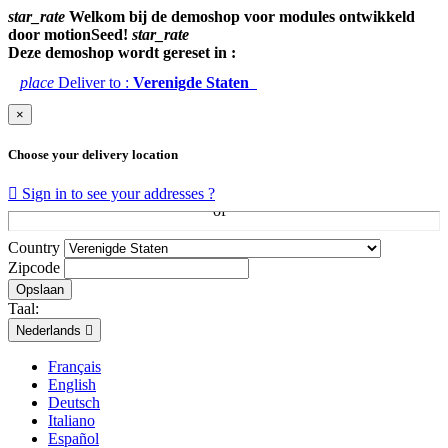
star_rate
Welkom bij de demoshop voor modules ontwikkeld
door motionSeed!
star_rate
Deze demoshop wordt gereset in :
place
Deliver to :
Verenigde Staten
×
Choose your delivery location

Sign in to see your addresses ?
Country
Zipcode
Opslaan
Taal:
Nederlands

Français
English
Deutsch
Italiano
Español