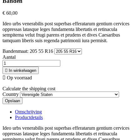
Banden
€ 60,00
Ideo urbs venerabilis post superbas efferatarum gentium cervices
oppressas latasque leges fundamenta libertatis et retinacula
sempiterna velut frugi parens et prudens et dives Caesaribus
tamquam liberis suis regenda patrimonii iura permisit.
Bandenmaat: 205 55 R16
Aantal

In winkelwagen

Op voorraad
Calculate the shipping cost
Country
Opslaan
Omschrijving
Productdetails
Ideo urbs venerabilis post superbas efferatarum gentium cervices
oppressas latasque leges fundamenta libertatis et retinacula
sempiterna velut frugi parens et prudens et dives Caesaribus