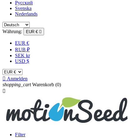
Русский
Svenska
Nederlands
Währung:
EUR €

EUR €
RUB ₽
SEK kr
USD $

Anmelden
shopping_cart
Warenkorb
(0)

Filter