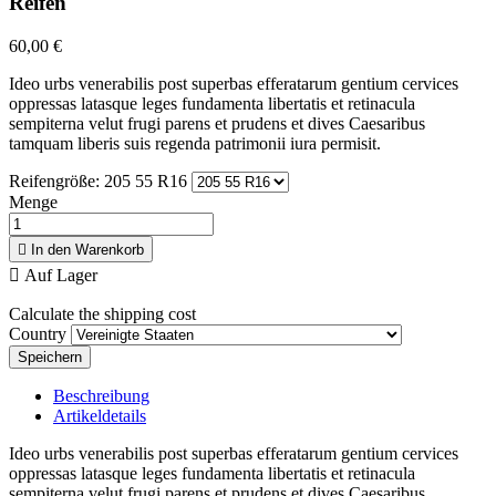
Reifen
60,00 €
Ideo urbs venerabilis post superbas efferatarum gentium cervices
oppressas latasque leges fundamenta libertatis et retinacula
sempiterna velut frugi parens et prudens et dives Caesaribus
tamquam liberis suis regenda patrimonii iura permisit.
Reifengröße: 205 55 R16
Menge

In den Warenkorb

Auf Lager
Calculate the shipping cost
Country
Speichern
Beschreibung
Artikeldetails
Ideo urbs venerabilis post superbas efferatarum gentium cervices
oppressas latasque leges fundamenta libertatis et retinacula
sempiterna velut frugi parens et prudens et dives Caesaribus