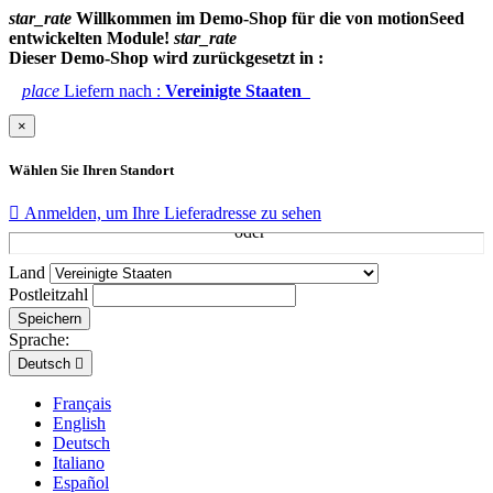
star_rate
Willkommen im Demo-Shop für die von motionSeed
entwickelten Module!
star_rate
Dieser Demo-Shop wird zurückgesetzt in :
place
Liefern nach :
Vereinigte Staaten
×
Wählen Sie Ihren Standort

Anmelden, um Ihre Lieferadresse zu sehen
Land
Postleitzahl
Speichern
Sprache:
Deutsch

Français
English
Deutsch
Italiano
Español