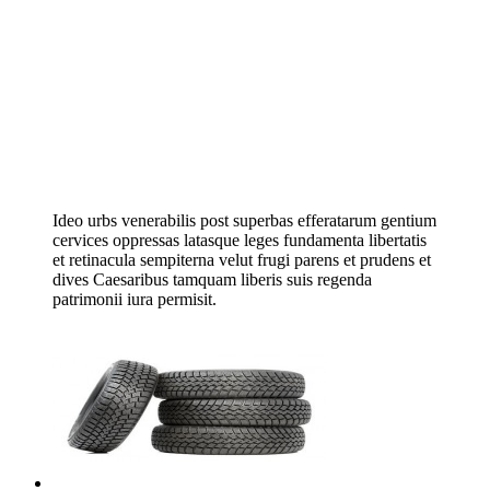
Ideo urbs venerabilis post superbas efferatarum gentium
cervices oppressas latasque leges fundamenta libertatis
et retinacula sempiterna velut frugi parens et prudens et
dives Caesaribus tamquam liberis suis regenda
patrimonii iura permisit.