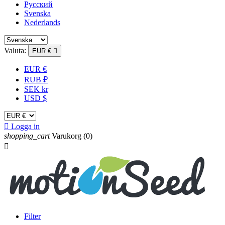
Русский
Svenska
Nederlands
Valuta:
EUR €

EUR €
RUB ₽
SEK kr
USD $

Logga in
shopping_cart
Varukorg
(0)

Filter