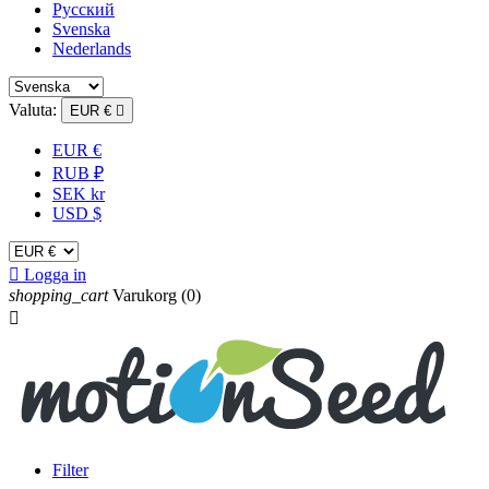
Русский
Svenska
Nederlands
Valuta:
EUR €

EUR €
RUB ₽
SEK kr
USD $

Logga in
shopping_cart
Varukorg
(0)

Filter