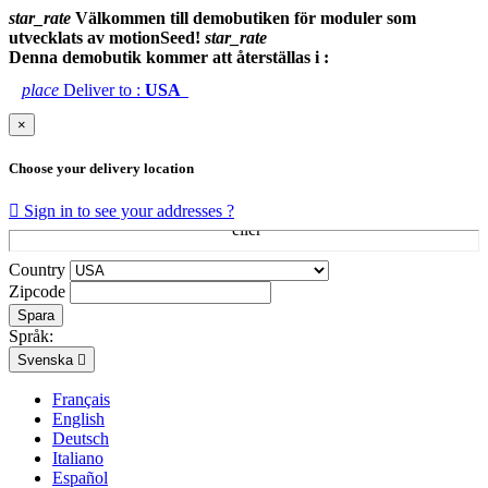
star_rate
Välkommen till demobutiken för moduler som
utvecklats av motionSeed!
star_rate
Denna demobutik kommer att återställas i :
place
Deliver to :
USA
×
Choose your delivery location

Sign in to see your addresses ?
Country
Zipcode
Spara
Språk:
Svenska

Français
English
Deutsch
Italiano
Español