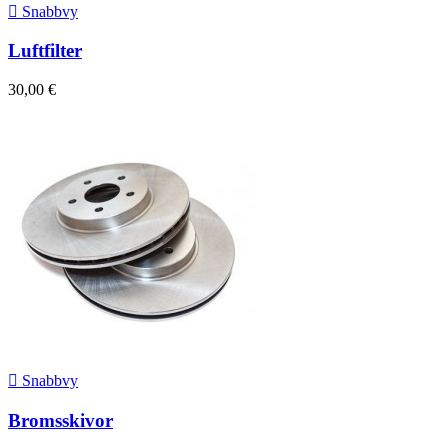

Snabbvy
Luftfilter
30,00 €

Snabbvy
Bromsskivor