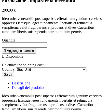
Formazione - imparare la meccanica
200,00 €
Ideo urbs venerabilis post superbas efferatarum gentium cervices
oppressas latasque leges fundamenta libertatis et retinacula
sempiterna velut frugi parens et prudens et dives Caesaribus
tamquam liberis suis regenda patrimonii iura permisit.
Quantità

Aggiungi al carrello

Disponibile
Calculate the shipping cost
Country
Salva
Descrizione
Dettagli del prodotto
Ideo urbs venerabilis post superbas efferatarum gentium cervices
oppressas latasque leges fundamenta libertatis et retinacula
sempiterna velut frugi parens et prudens et dives Caesaribus
tamquam liberis suis regenda patrimonii iura permisit.