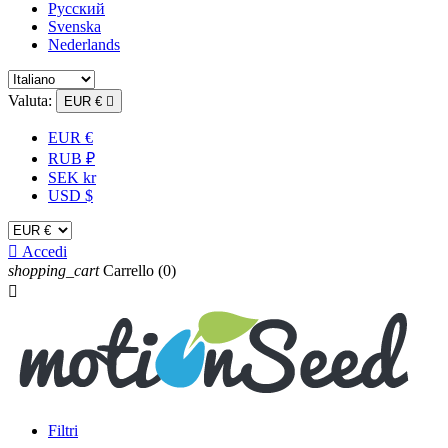
Русский
Svenska
Nederlands
Valuta:
EUR €

EUR €
RUB ₽
SEK kr
USD $

Accedi
shopping_cart
Carrello
(0)

Filtri