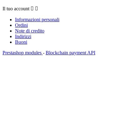
Il tuo account


Informazioni personali
Ordini
Note di credito
Indirizzi
Buoni
Prestashop modules
-
Blockchain payment API