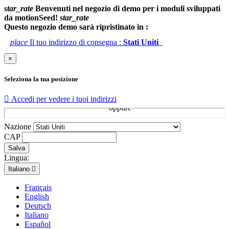
star_rate
Benvenuti nel negozio di demo per i moduli sviluppati
da motionSeed!
star_rate
Questo negozio demo sarà ripristinato in :
place
Il tuo indirizzo di consegna :
Stati Uniti
×
Seleziona la tua posizione

Accedi per vedere i tuoi indirizzi
Nazione
CAP
Salva
Lingua:
Italiano

Français
English
Deutsch
Italiano
Español