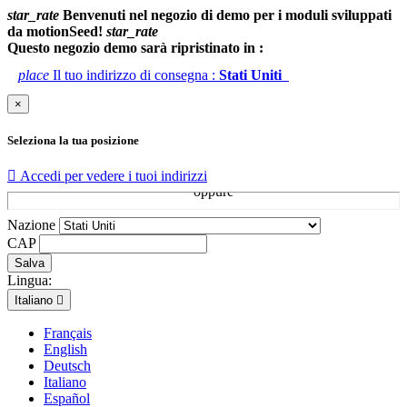
star_rate
Benvenuti nel negozio di demo per i moduli sviluppati
da motionSeed!
star_rate
Questo negozio demo sarà ripristinato in :
place
Il tuo indirizzo di consegna :
Stati Uniti
×
Seleziona la tua posizione

Accedi per vedere i tuoi indirizzi
Nazione
CAP
Salva
Lingua:
Italiano

Français
English
Deutsch
Italiano
Español