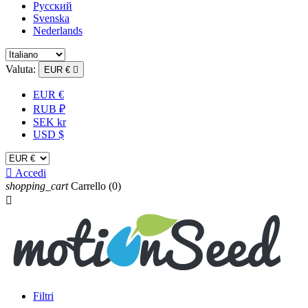
Русский
Svenska
Nederlands
Valuta:
EUR €

EUR €
RUB ₽
SEK kr
USD $

Accedi
shopping_cart
Carrello
(0)

Filtri