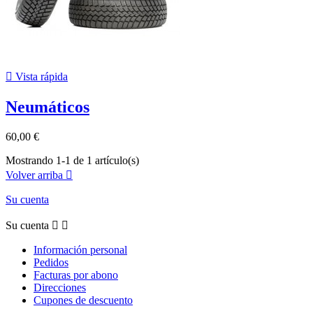

Vista rápida
Neumáticos
60,00 €
Mostrando 1-1 de 1 artículo(s)
Volver arriba

Su cuenta
Su cuenta


Información personal
Pedidos
Facturas por abono
Direcciones
Cupones de descuento