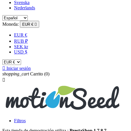
Svenska
Nederlands
Moneda:
EUR €

EUR €
RUB ₽
SEK kr
USD $

Iniciar sesión
shopping_cart
Carrito
(0)

Filtros
Esta tienda de demostración utiliza :
PrestaShop 1.7.8.7