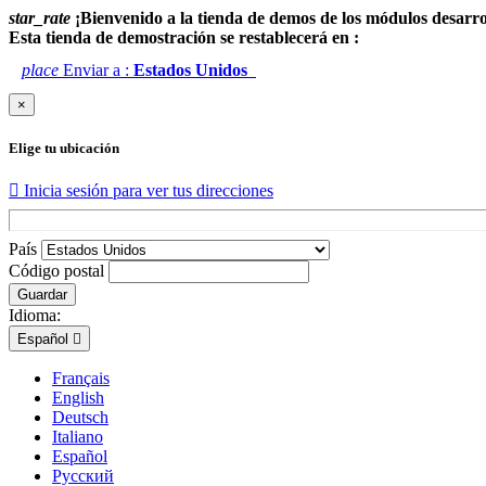
star_rate
¡Bienvenido a la tienda de demos de los módulos desarr
Esta tienda de demostración se restablecerá en :
place
Enviar a :
Estados Unidos
×
Elige tu ubicación

Inicia sesión para ver tus direcciones
País
Código postal
Guardar
Idioma:
Español

Français
English
Deutsch
Italiano
Español
Русский