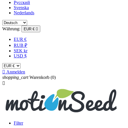
Русский
Svenska
Nederlands
Währung:
EUR €

EUR €
RUB ₽
SEK kr
USD $

Anmelden
shopping_cart
Warenkorb
(0)

Filter