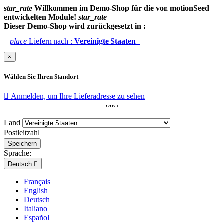
star_rate
Willkommen im Demo-Shop für die von motionSeed
entwickelten Module!
star_rate
Dieser Demo-Shop wird zurückgesetzt in :
place
Liefern nach :
Vereinigte Staaten
×
Wählen Sie Ihren Standort

Anmelden, um Ihre Lieferadresse zu sehen
Land
Postleitzahl
Speichern
Sprache:
Deutsch

Français
English
Deutsch
Italiano
Español