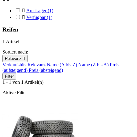

Auf Lager
(1)

Verfügbar
(1)
Reifen
1 Artikel
Sortiert nach:
Relevanz

Verkaufshits
Relevanz
Name (A bis Z)
Name (Z bis A)
Preis
(aufsteigend)
Preis (absteigend)
Filter
1 - 1 von 1 Artikel(n)
Aktive Filter